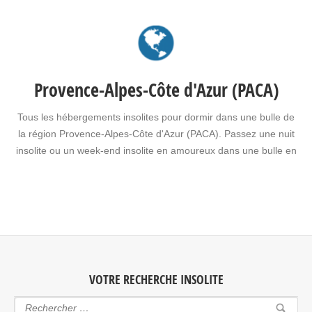
le choix d’un séjour insolite avec jacuzzi, spa, sauna dans
une bulle en Pays de la Loire pour vous ou pour offrir un…
Provence-Alpes-Côte d'Azur (PACA)
Tous les hébergements insolites pour dormir dans une bulle de
la région Provence-Alpes-Côte d'Azur (PACA). Passez une nuit
insolite ou un week-end insolite en amoureux dans une bulle en
Provence-Alpes-Côte d'Azur (PACA). Faites le choix d'un séjour
insolite avec jacuzzi, spa, sauna dans une bulle en Provence-
Alpes-Côte d'Azur (PACA) pour vous ou pour…
VOTRE RECHERCHE INSOLITE