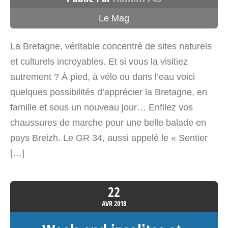
4725.8 km
Le Mag
Itinéraire
Font Romeu – Cabane Occitanie
La Bretagne, véritable concentré de sites naturels
Camping Huttopia Font-Romeu
et culturels incroyables. Et si vous la visitiez
Route de Mont Louis
autrement ? À pied, à vélo ou dans l’eau voici
Font-Romeu Odeillo
quelques possibilités d’apprécier la Bretagne, en
Occitanie>Pyrénées-Orientales 66120
famille et sous un nouveau jour… Enfilez vos
France
chaussures de marche pour une belle balade en
pays Breizh. Le GR 34, aussi appelé le « Sentier
Voir sur la carte
[…]
4730.9 km
Itinéraire
22
AVR
2018
La Cabane des Anges – Cabane