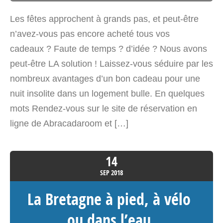
les arbres Occitanie
Les fêtes approchent à grands pas, et peut-être
Le Galliné - Route d'Espagne
n’avez-vous pas encore acheté tous vos
Prats-De-Mollo-La Preste
cadeaux ? Faute de temps ? d’idée ? Nous avons
Occitanie>Pyrénées-Orientales 66230
peut-être LA solution ! Laissez-vous séduire par les
France
nombreux avantages d’un bon cadeau pour une
nuit insolite dans un logement bulle. En quelques
Voir sur la carte
mots Rendez-vous sur le site de réservation en
4717.4 km
ligne de Abracadaroom et […]
Itinéraire
14
Sollievu – Dôme Corse
SEP
2018
U pirellu résidence
hameau de, Route de Palombaggia
La Bretagne à pied, à vélo
Porto-Vecchio Corse>Corse-du-Sud
ou dans l’eau
20137