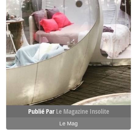
4787.4 km
Itinéraire
Tente Lodge Cassis – Tente et
tente lodge Occitanie
Engravies
Dun Occitanie>Ariège 09600
France
Voir sur la carte
4789.1 km
Publié Par
Le Magazine Insolite
Itinéraire
Le Mag
Yourte – Yourte Nouvelle-
Aquitaine