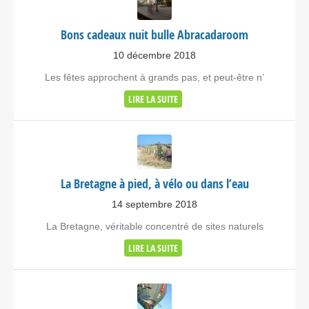
Itinéraire
Bons cadeaux nuit bulle Abracadaroom
Cabane de Luxe avec sauna et
10 décembre 2018
Spa – Cabane dans les arbres
Les fêtes approchent à grands pas, et peut-être n’
Occitanie
LIRE LA SUITE
Domaine de Joucla
Alzonne Occitanie>Aude 11170
France
La Bretagne à pied, à vélo ou dans l’eau
Voir sur la carte
14 septembre 2018
4816.2 km
La Bretagne, véritable concentré de sites naturels
Itinéraire
LIRE LA SUITE
La Pinède – Roulotte Occitanie
58 Rue de la Montagne Noire