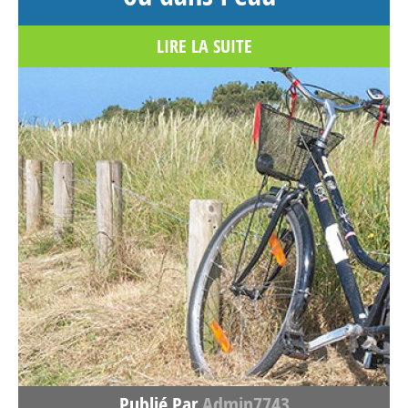
France
LIRE LA SUITE
Voir sur la carte
4718.6 km
Itinéraire
La Cabane Casanghjulina –
Cabane dans les arbres Corse
CASANGHJULINA
Fiumu d'Oso
PORTO VECCHIO Corse>Corse-du-Sud 20137
France
Voir sur la carte
Publié Par
Admin7743