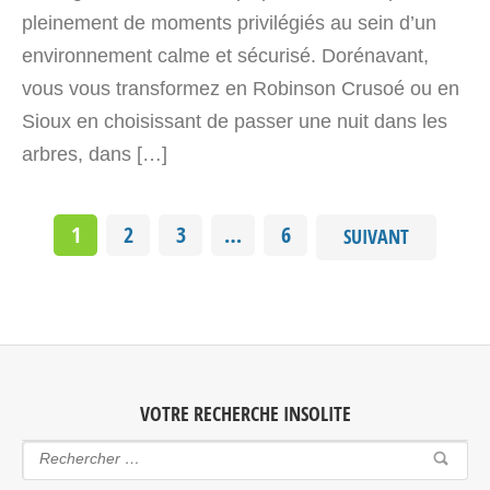
4808 km
pleinement de moments privilégiés au sein d’un
Itinéraire
environnement calme et sécurisé. Dorénavant,
vous vous transformez en Robinson Crusoé ou en
et Spa – Wigwam Occitanie
Sioux en choisissant de passer une nuit dans les
ROUTE DE NARBONNE
arbres, dans […]
Bizanet Occitanie>Aude 11200
France
1
2
3
…
6
SUIVANT
Voir sur la carte
4808.2 km
Itinéraire
Wigwam et Spa – Dôme Occitanie
VOTRE RECHERCHE INSOLITE
ROUTE DE NARBONNE
Bizanet Occitanie>Aude 11200