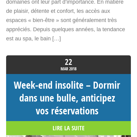
domaines ont leur part d’importance. En matière
Garonne 31160
de plaisir, détente et confort, les accès aux
France
espaces « bien-être » sont généralement très
appréciés. Depuis quelques années, la tendance
Voir sur la carte
est au spa, le bain […]
4780.6 km
Itinéraire
22
MAR
2018
La Bulle Transparente – Bulle
Occitanie
Week-end insolite – Dormir
9 rue de l'estantère
dans une bulle, anticipez
Gerde Occitanie>Hautes-Pyrénées
vos réservations
65200
France
LIRE LA SUITE
Voir sur la carte