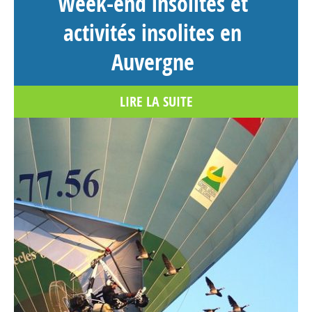
Week-end insolites et
Occitanie
Mas Saber
activités insolites en
Route de Taulis D618
Auvergne
Montbolo Occitanie>Pyrénées-Orientales 66110
France
LIRE LA SUITE
Voir sur la carte
4734 km
Itinéraire
La Visiobulle – Tente suspendue
Occitanie
Le Cortal d'En Baptiste
Maureillas-Las-Illas
Occitanie>Pyrénées-Orientales 66480