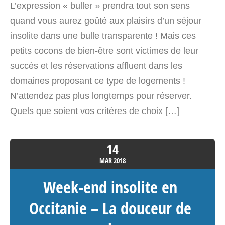
L’expression « buller » prendra tout son sens
au fil de l'eau
quand vous aurez goûté aux plaisirs d’un séjour
chemin de cuqueron
insolite dans une bulle transparente ! Mais ces
Cuqueron Nouvelle-Aquitaine>Pyrénées-
petits cocons de bien-être sont victimes de leur
Atlantiques 64360
succès et les réservations affluent dans les
France
domaines proposant ce type de logements !
N’attendez pas plus longtemps pour réserver.
Voir sur la carte
Quels que soient vos critères de choix […]
4794.8 km
Itinéraire
14
MAR
2018
L’ours des Pyrénées et Spa –
Tiny House Occitanie
Week-end insolite en
24 chemin du Bourdalat
Occitanie – La douceur de
Poueyferré Occitanie>Hautes-