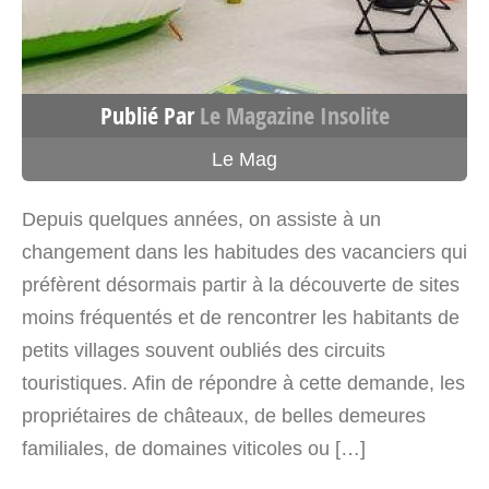
4800.8 km
Itinéraire
Publié Par
Le Magazine Insolite
Cabane La Couloumès – Cabane
sur pilotis Occitanie
Le Mag
Lieu-dit Mimoulou
Bénac Occitanie>Hautes-Pyrénées
Depuis quelques années, on assiste à un
65380
changement dans les habitudes des vacanciers qui
France
préfèrent désormais partir à la découverte de sites
moins fréquentés et de rencontrer les habitants de
Voir sur la carte
petits villages souvent oubliés des circuits
touristiques. Afin de répondre à cette demande, les
4800.9 km
propriétaires de châteaux, de belles demeures
Itinéraire
familiales, de domaines viticoles ou […]
Cabane Spa des Baies Sauvages