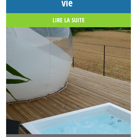
vie
Pyrénées 65100
France
LIRE LA SUITE
Voir sur la carte
4795.3 km
Itinéraire
U Paliaghju – Cabanon Corse
N 25
Santa-Lucia-Di-Mercurio
Corse>Haute-Corse 20250
France
Voir sur la carte
4796.2 km