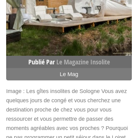
Voir sur la carte
4803 km
Itinéraire
La Bulle – Bulle Nouvelle-
Publié Par
Le Magazine Insolite
Aquitaine
Chemin Menet
Le Mag
Lasseubetat Nouvelle-
Aquitaine>Pyrénées-Atlantiques 64290
Image : Les gîtes insolites de Sologne Vous avez
France
quelques jours de congé et vous cherchez une
destination proche de chez vous pour vous
Voir sur la carte
ressourcer et vous permettre de passer des
moments agréables avec vos proches ? Pourquoi
4803.6 km
ne pas programmer un petit séjour dans le Loiret