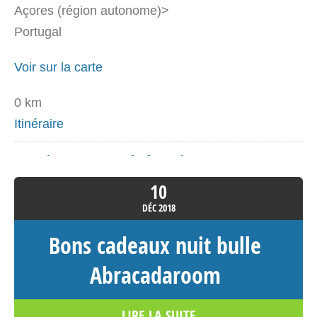
Açores (région autonome)>
Portugal
Voir sur la carte
0 km
Itinéraire
La cabane test prod of – Cabane
dans les arbres Écosse
10
24 rue du père fourasse
DÉC
2018
Marie dofl
Bons cadeaux nuit bulle
Écosse>Clackmannanshire 872634
Royaume-Uni
Abracadaroom
Voir sur la carte
LIRE LA SUITE