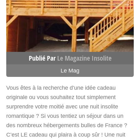
tente lodge Occitanie
Domaine de Fontcouverte
Rabouillet Occitanie>Pyrénées-
Orientales 66730
France
Publié Par
Le Magazine Insolite
Voir sur la carte
Le Mag
4757 km
Itinéraire
Vous êtes à la recherche d’une idée cadeau
originale ou vous souhaitez tout simplement
La Casitanatur – Tiny House
surprendre votre moitié avec une nuit insolite
Occitanie
romantique ? Si vous tentiez un séjour dans un
HAMEAU DE NESTRI
des nombreux hébergements bulles de France ?
Alos Occitanie>Ariège 09200
C’est LE cadeau qui plaira à coup sûr ! Une nuit
France