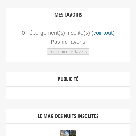
France
MES FAVORIS
Voir sur la carte
4808.2 km
0
hébergement(s) insolite(s) (
voir tout
)
Itinéraire
Pas de favoris
Supprimer les favoris
Chambre Bulle Carcassonne –
Bulle Occitanie
Relais de l'alsou route de villar
PUBLICITÉ
Labastide-En-Val Occitanie>Aude
11220
France
LE MAG DES NUITS INSOLITES
Voir sur la carte
4812.2 km