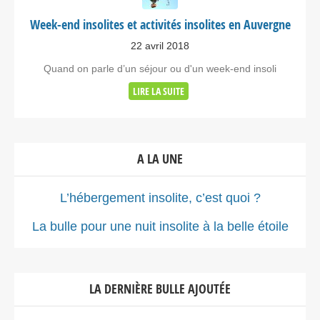
Trausse Occitanie>Aude 11160
Week-end insolites et activités insolites en Auvergne
France
22 avril 2018
Voir sur la carte
Quand on parle d’un séjour ou d'un week-end insoli
LIRE LA SUITE
4822.9 km
Itinéraire
A LA UNE
Le Dôme Géodésique – Dôme
Occitanie
L’hébergement insolite, c’est quoi ?
15 Chemin de Bize
Mailhac Occitanie>Aude 11120
La bulle pour une nuit insolite à la belle étoile
France
Voir sur la carte
LA DERNIÈRE BULLE AJOUTÉE
4823.6 km