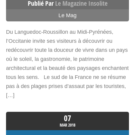
Publié Par
Le Magazine Insolite
Itinéraire
Le Mag
SPARTAN, 1947 – Occitanie
Lieu-dit Belrepayre
Du Languedoc-Roussillon au Midi-Pyrénées,
Manses Occitanie>Ariège 09500
l’Occitanie invite ses visiteurs à découvrir ou
France
redécouvrir toute la douceur de vivre dans un pays
où le soleil, la gastronomie, le patrimoine
Voir sur la carte
architectural et la beauté des paysages enchantent
4797.9 km
tous les sens. Le sud de la France ne se résume
Itinéraire
pas à des plages prises d’assaut par les touristes,
[…]
La Petite Yourte – Yourte
Occitanie
07
Lieu-dit Martignan
MAR
2018
Gensac De Boulogne