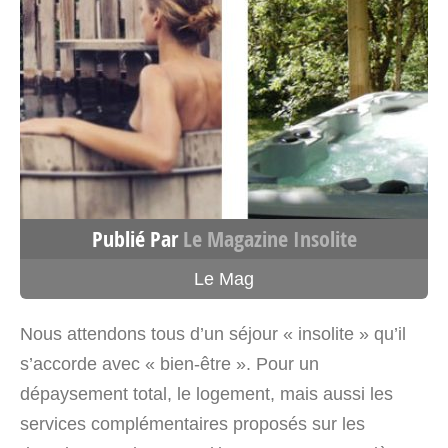
La Cabane du Trappeur – Cabane
de trappeur Occitanie
4, Quartier le Boulu
Ore Occitanie>Haute-Garonne
31510
France
Voir sur la carte
Publié Par
Le Magazine Insolite
4779.1 km
Le Mag
Itinéraire
Nous attendons tous d’un séjour « insolite » qu’il
Le Petit Chalet – Cabane sur
s’accorde avec « bien-être ». Pour un
pilotis Occitanie
dépaysement total, le logement, mais aussi les
Col des Ares
services complémentaires proposés sur les
Moncaup Occitanie>Haute-