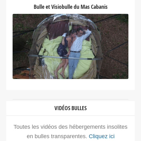
Bulle et Visiobulle du Mas Cabanis
Itinéraire
La Cabane des Grands Enfants –
Cabane sur pilotis Nouvelle-
Aquitaine
1983 Route de Ciboure à Olhette
Urrugne Nouvelle-Aquitaine>Pyrénées-
Atlantiques 64122
France
Voir sur la carte
VIDÉOS BULLES
4824.1 km
Itinéraire
Toutes les vidéos des hébergements insolites
en bulles transparentes.
Cliquez ici
Cabane 7ème ciel – Cabane dans