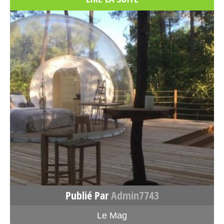
0 km
Itinéraire
Lodge Figari Corsica n°1 – Un Lit
au Pré – Tente et tente lodge
Corse
Vallicella, D22
Figari Corse>Corse-du-Sud 20114
France
Voir sur la carte
4705.6 km
Publié Par
Admin7743
Itinéraire
Le Mag
Cabane Séquoïa 1 – Cabane dans