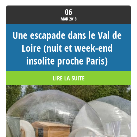
– Cabane sur pilotis Occitanie
06
La Goutine Basse
MAR
2018
Villarzel Du Razès Occitanie>Aude
Une escapade dans le Val de
11300
France
Loire (nuit et week-end
Voir sur la carte
insolite proche Paris)
4802.1 km
LIRE LA SUITE
Itinéraire
Lodge Boat Duo Côté Yatch Club
– Cabane sur l’eau Occitanie
Quai Cap au Large
Gruissan Occitanie>Aude 11430
France