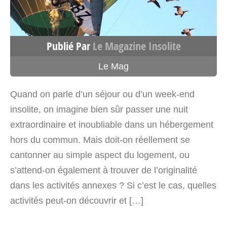
France
Voir sur la carte
Publié Par
Le Magazine Insolite
4735.5 km
Le Mag
Itinéraire
La Roulotte Spa Gitane –
Quand on parle d’un séjour ou d’un week-end
Roulotte Occitanie
insolite, on imagine bien sûr passer une nuit
Mas las Rieres ferme les paniers du
extraordinaire et inoubliable dans un hébergement
maraicher 66
hors du commun. Mais doit-on réellement se
163 Chemin de la mer
cantonner au simple aspect du logement, ou
Elne Occitanie>Pyrénées-Orientales 66200
s’attend-on également à trouver de l’originalité
France
dans les activités annexes ? Si c’est le cas, quelles
activités peut-on découvrir et […]
Voir sur la carte