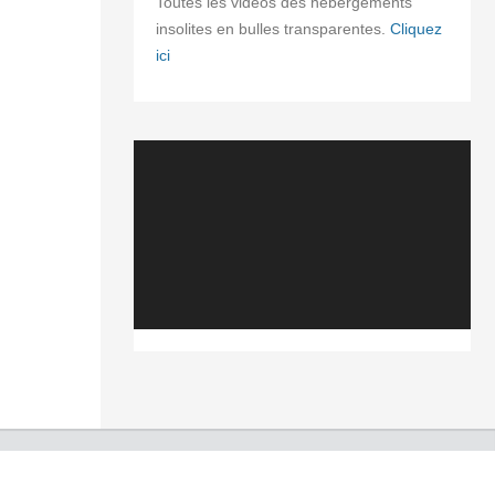
Toutes les vidéos des hébergements
insolites en bulles transparentes.
Cliquez
ici
Lecteur
vidéo