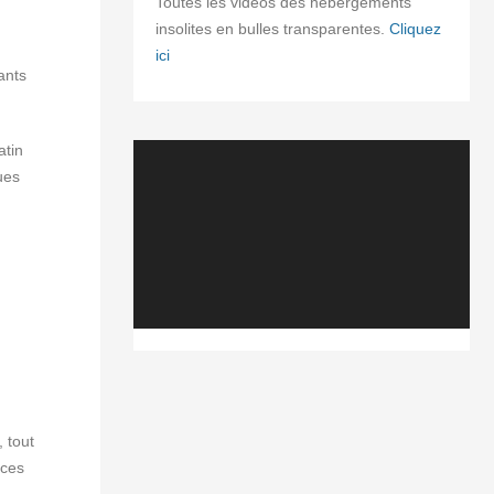
Toutes les vidéos des hébergements
insolites en bulles transparentes.
Cliquez
ici
ants
atin
Lecteur
ues
vidéo
, tout
ices