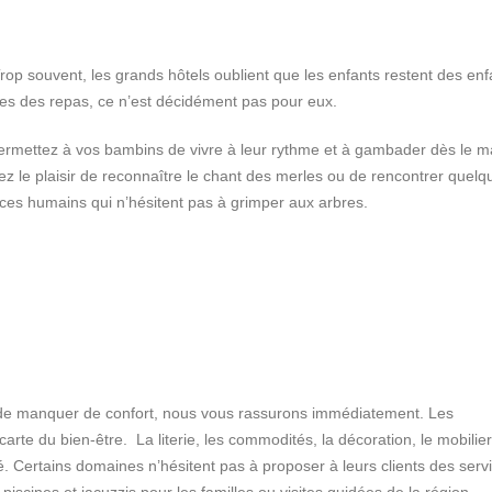
rop souvent, les grands hôtels oublient que les enfants restent des enf
res des repas, ce n’est décidément pas pour eux.
rmettez à vos bambins de vivre à leur rythme et à gambader dès le m
z le plaisir de reconnaître le chant des merles ou de rencontrer quelq
r ces humains qui n’hésitent pas à grimper aux arbres.
ur de manquer de confort, nous vous rassurons immédiatement. Les
arte du bien-être. La literie, les commodités, la décoration, le mobilier
té. Certains domaines n’hésitent pas à proposer à leurs clients des serv