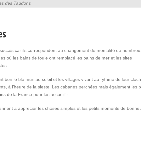
es des Taudons
es
succès car ils correspondent au changement de mentalité de nombreu
es où les bains de foule ont remplacé les bains de mer et les sites
stes.
 bon le blé mûri au soleil et les villages vivant au rythme de leur cloch
nts, à l’heure de la sieste. Les cabanes perchées mais également les b
ns de la France pour les accueillir.
ennent à apprécier les choses simples et les petits moments de bonhe