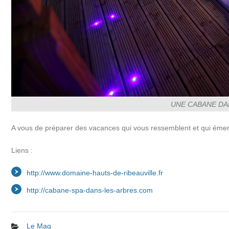
UNE CABANE DA
A vous de préparer des vacances qui vous ressemblent et qui émerve
Liens :
http://www.domaine-hauts-de-ribeauville.fr
http://cabane-spa-dans-les-arbres.com
Le Mag