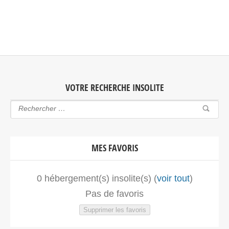
Provence-Alpes-Côte d'Azur (PACA). Faites le choix d'un séjour
insolite avec jacuzzi, spa, sauna dans une bulle en Provence-
Alpes-Côte d'Azur (PACA) pour vous ou pour…
VOTRE RECHERCHE INSOLITE
MES FAVORIS
0
hébergement(s) insolite(s) (
voir tout
)
Pas de favoris
Supprimer les favoris