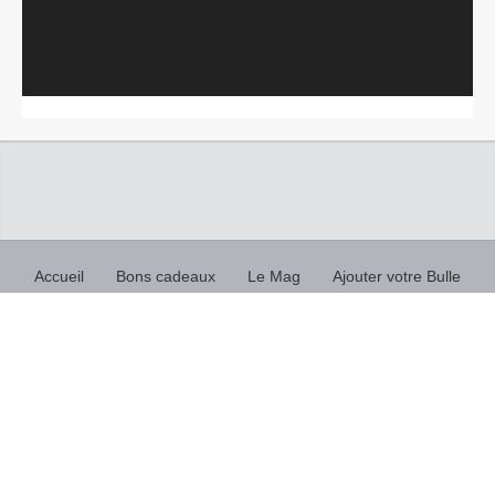
Accueil
Bons cadeaux
Le Mag
Ajouter votre Bulle
Acheter une bulle / Fabricants d’hébergements insolites
Top recherches insolites
Flux RSS
Politique de confidentialité
© 2018 Copyright by Hebergement bulles - hébergements
insolites.
Tous droits réservés SAS Enov planet.
Contact : contact@hebergement-bulles.com
Nuit insolite bulle
, week-end insolite, séjour insolite,