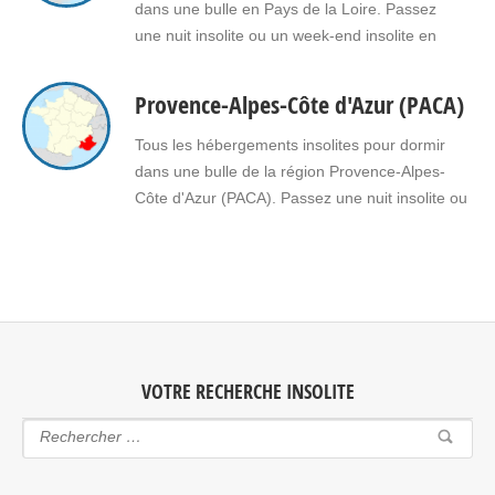
dans une bulle en Pays de la Loire. Passez
une nuit insolite ou un week-end insolite en
amoureux dans une bulle en Pays de la Loire.
Faites le choix d’un séjour insolite avec jacuzzi,
Provence-Alpes-Côte d'Azur (PACA)
spa, sauna dans une bulle en Pays de la Loire
pour vous ou pour offrir un…
Tous les hébergements insolites pour dormir
dans une bulle de la région Provence-Alpes-
Côte d'Azur (PACA). Passez une nuit insolite ou
un week-end insolite en amoureux dans une
bulle en Provence-Alpes-Côte d'Azur (PACA).
Faites le choix d'un séjour insolite avec jacuzzi,
spa, sauna dans une bulle en Provence-Alpes-
Côte d'Azur (PACA) pour vous ou pour…
VOTRE RECHERCHE INSOLITE