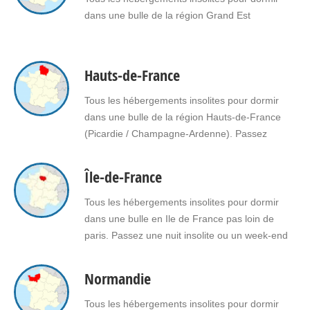
dans une bulle de la région Grand Est
Hauts-de-France
Tous les hébergements insolites pour dormir
dans une bulle de la région Hauts-de-France
(Picardie / Champagne-Ardenne). Passez
une nuit insolite ou un week-end insolite en
amoureux dans une bulle en Hauts-de-France.
Île-de-France
Faites le choix d'un séjour insolite avec jacuzzi,
spa, sauna dans une bulle en Hauts-de-
Tous les hébergements insolites pour dormir
France pour vous ou pour offrir un cadeau
dans une bulle en Ile de France pas loin de
insolite…
paris. Passez une nuit insolite ou un week-end
insolite en amoureux dans une bulle en Ile de
France Faites le choix d'un séjour insolite avec
Normandie
jacuzzi, spa, sauna dans une bulle en Ile de
France pour vous ou pour offrir un…
Tous les hébergements insolites pour dormir