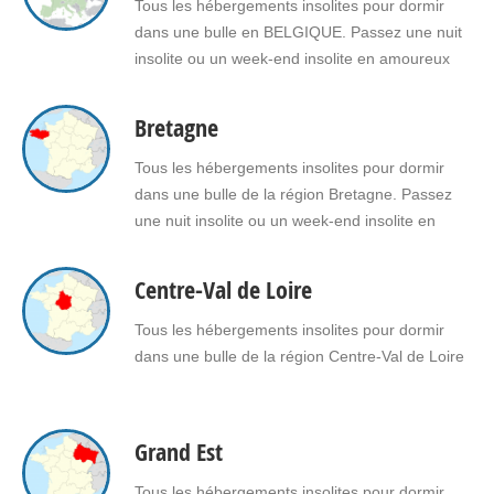
une bulle en Auvergne Rhône Alpes pour vous
Tous les hébergements insolites pour dormir
ou pour…
dans une bulle en BELGIQUE. Passez une nuit
insolite ou un week-end insolite en amoureux
dans une bulle en Belgique. Faites le choix d'un
séjour insolite avec jacuzzi, spa, sauna dans
Bretagne
une bulle en Belgique pour vous ou pour offrir
un cadeau insolite à vos proches.
Tous les hébergements insolites pour dormir
dans une bulle de la région Bretagne. Passez
une nuit insolite ou un week-end insolite en
amoureux dans une bulle en Bretagne. Faites le
choix d'un séjour insolite avec jacuzzi, spa,
Centre-Val de Loire
sauna dans une bulle en Bretagne pour vous ou
pour offrir un cadeau insolite à…
Tous les hébergements insolites pour dormir
dans une bulle de la région Centre-Val de Loire
Grand Est
Tous les hébergements insolites pour dormir