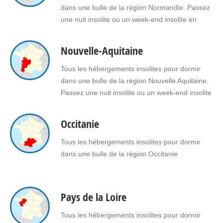
dans une bulle de la région Normandie. Passez
une nuit insolite ou un week-end insolite en
amoureux dans une bulle en Normandie. Faites
le choix d’un séjour insolite avec jacuzzi, spa,
Nouvelle-Aquitaine
sauna dans une bulle en Normandie pour vous
ou pour offrir un cadeau insolite à vos proches.
Tous les hébergements insolites pour dormir
dans une bulle de la région Nouvelle Aquitaine.
Passez une nuit insolite ou un week-end insolite
en amoureux dans une bulle en Nouvelle
Aquitaine. Faites le choix d'un séjour insolite
Occitanie
avec jacuzzi, spa, sauna dans une bulle en
Nouvelle Aquitaine pour vous ou pour offrir un…
Tous les hébergements insolites pour dormir
dans une bulle de la région Occitanie
Pays de la Loire
Tous les hébergements insolites pour dormir