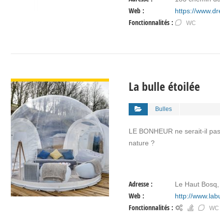
Web :
https://www.d
Fonctionnalités :
WC
VOIR DÉTAIL
La bulle étoilée
Bulles
LE BONHEUR ne serait-il pas 
nature ?
Adresse :
Le Haut Bos
Web :
http://www.labu
Fonctionnalités :
WC