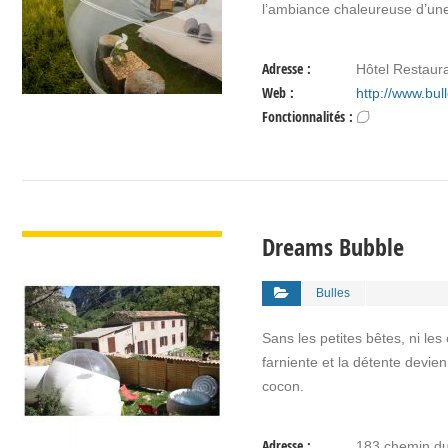
l’ambiance chaleureuse d’u
Adresse :
Hôtel Restaur
Web :
http://www.bul
Fonctionnalités :
VOIR DÉTAIL
Dreams Bubble
Bulles
Sans les petites bêtes, ni l
farniente et la détente devi
cocon.
Adresse :
183 chemin du