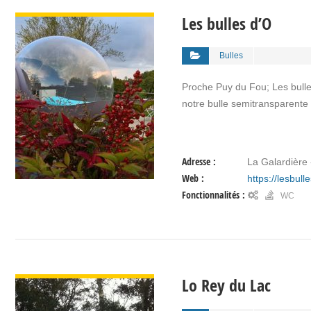
VOIR DÉTAIL
Les bulles d’O
Bulles
Proche Puy du Fou; Les bulles
notre bulle semitransparente 
Adresse :
La Galardière 
Web :
https://lesbul
Fonctionnalités :
WC
VOIR DÉTAIL
Lo Rey du Lac