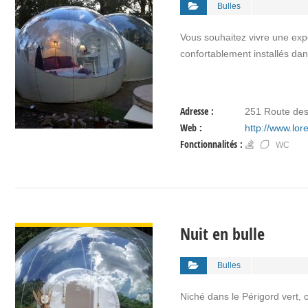
Bulles
Vous souhaitez vivre une expé
confortablement installés dans 
Adresse :
251 Route des
Web :
http://www.lo
Fonctionnalités :
WC
VOIR DÉTAIL
Nuit en bulle
Bulles
Niché dans le Périgord vert, 