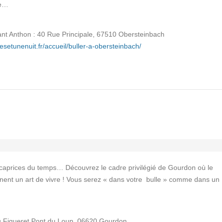
ne…
ant Anthon : 40 Rue Principale, 67510 Obersteinbach
lesetunenuit.fr/accueil/buller-a-obersteinbach/
es caprices du temps… Découvrez le cadre privilégié de Gourdon où le
ennent un art de vivre ! Vous serez « dans votre bulle » comme dans un
 Figueret Pont du Loup, 06620 Gourdon