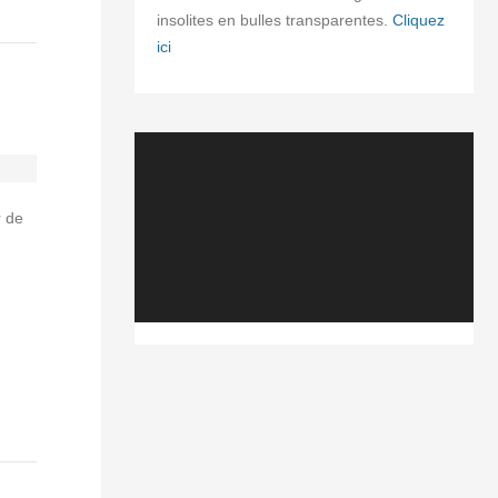
insolites en bulles transparentes.
Cliquez
ici
Lecteur
vidéo
r de