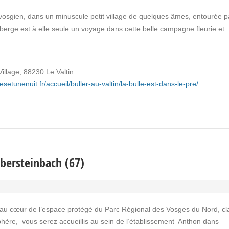
sgien, dans un minuscule petit village de quelques âmes, entourée pa
uberge est à elle seule un voyage dans cette belle campagne fleurie et
Village, 88230 Le Valtin
esetunenuit.fr/accueil/buller-au-valtin/la-bulle-est-dans-le-pre/
Obersteinbach (67)
ué au cœur de l’espace protégé du Parc Régional des Vosges du Nord, c
hère, vous serez accueillis au sein de l’établissement Anthon dans