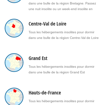
dans une bulle de la région Bretagne. Passez
une nuit insolite ou un week-end insolite en
amoureux dans une bulle en Bretagne. Faites le
choix d'un séjour insolite avec jacuzzi, spa,
Centre-Val de Loire
sauna dans une bulle en Bretagne pour vous ou
pour offrir un cadeau insolite à…
Tous les hébergements insolites pour dormir
dans une bulle de la région Centre-Val de Loire
Grand Est
Tous les hébergements insolites pour dormir
dans une bulle de la région Grand Est
Hauts-de-France
Tous les hébergements insolites pour dormir