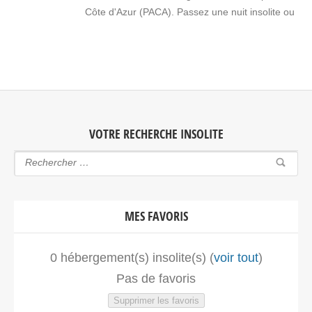
Côte d'Azur (PACA). Passez une nuit insolite ou
un week-end insolite en amoureux dans une
bulle en Provence-Alpes-Côte d'Azur (PACA).
Faites le choix d'un séjour insolite avec jacuzzi,
spa, sauna dans une bulle en Provence-Alpes-
Côte d'Azur (PACA) pour vous ou pour…
VOTRE RECHERCHE INSOLITE
MES FAVORIS
0
hébergement(s) insolite(s) (
voir tout
)
Pas de favoris
Supprimer les favoris