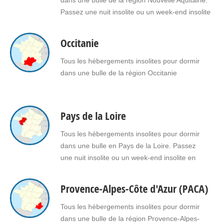
dans une bulle de la région Nouvelle Aquitaine.
Passez une nuit insolite ou un week-end insolite
en amoureux dans une bulle en Nouvelle
Aquitaine. Faites le choix d'un séjour insolite
Occitanie
avec jacuzzi, spa, sauna dans une bulle en
Nouvelle Aquitaine pour vous ou pour offrir un…
Tous les hébergements insolites pour dormir
dans une bulle de la région Occitanie
Pays de la Loire
Tous les hébergements insolites pour dormir
dans une bulle en Pays de la Loire. Passez
une nuit insolite ou un week-end insolite en
amoureux dans une bulle en Pays de la Loire.
Faites le choix d’un séjour insolite avec jacuzzi,
Provence-Alpes-Côte d'Azur (PACA)
spa, sauna dans une bulle en Pays de la Loire
pour vous ou pour offrir un…
Tous les hébergements insolites pour dormir
dans une bulle de la région Provence-Alpes-