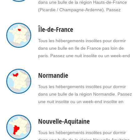
dans une bulle de la région Hauts-de-France
(Picardie / Champagne-Ardenne). Passez
une nuit insolite ou un week-end insolite en
amoureux dans une bulle en Hauts-de-France.
Île-de-France
Faites le choix d'un séjour insolite avec jacuzzi,
spa, sauna dans une bulle en Hauts-de-
Tous les hébergements insolites pour dormir
France pour vous ou pour offrir un cadeau
dans une bulle en Ile de France pas loin de
insolite…
paris. Passez une nuit insolite ou un week-end
insolite en amoureux dans une bulle en Ile de
France Faites le choix d'un séjour insolite avec
Normandie
jacuzzi, spa, sauna dans une bulle en Ile de
France pour vous ou pour offrir un…
Tous les hébergements insolites pour dormir
dans une bulle de la région Normandie. Passez
une nuit insolite ou un week-end insolite en
amoureux dans une bulle en Normandie. Faites
le choix d’un séjour insolite avec jacuzzi, spa,
Nouvelle-Aquitaine
sauna dans une bulle en Normandie pour vous
ou pour offrir un cadeau insolite à vos proches.
Tous les hébergements insolites pour dormir