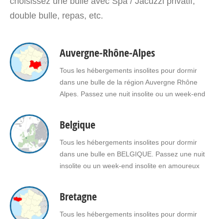
choisissez une bulle avec Spa / Jacuzzi privatif,
double bulle, repas, etc.
Auvergne-Rhône-Alpes
Tous les hébergements insolites pour dormir
dans une bulle de la région Auvergne Rhône
Alpes. Passez une nuit insolite ou un week-end
insolite en amoureux dans une bulle en
Auvergne Rhône Alpes. Faites le choix d'un
Belgique
séjour insolite avec jacuzzi, spa, sauna dans
une bulle en Auvergne Rhône Alpes pour vous
Tous les hébergements insolites pour dormir
ou pour…
dans une bulle en BELGIQUE. Passez une nuit
insolite ou un week-end insolite en amoureux
dans une bulle en Belgique. Faites le choix d'un
séjour insolite avec jacuzzi, spa, sauna dans
Bretagne
une bulle en Belgique pour vous ou pour offrir
un cadeau insolite à vos proches.
Tous les hébergements insolites pour dormir