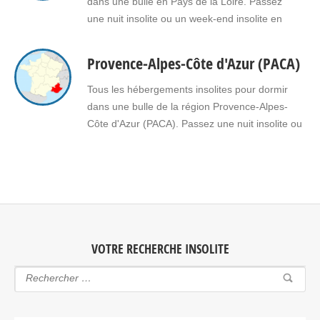
dans une bulle en Pays de la Loire. Passez
une nuit insolite ou un week-end insolite en
amoureux dans une bulle en Pays de la Loire.
Faites le choix d’un séjour insolite avec jacuzzi,
Provence-Alpes-Côte d'Azur (PACA)
spa, sauna dans une bulle en Pays de la Loire
pour vous ou pour offrir un…
Tous les hébergements insolites pour dormir
dans une bulle de la région Provence-Alpes-
Côte d'Azur (PACA). Passez une nuit insolite ou
un week-end insolite en amoureux dans une
bulle en Provence-Alpes-Côte d'Azur (PACA).
Faites le choix d'un séjour insolite avec jacuzzi,
spa, sauna dans une bulle en Provence-Alpes-
Côte d'Azur (PACA) pour vous ou pour…
VOTRE RECHERCHE INSOLITE