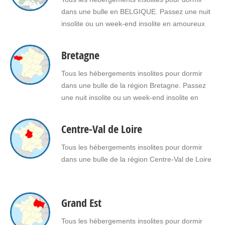
ou pour…
dans une bulle en BELGIQUE. Passez une nuit
insolite ou un week-end insolite en amoureux
dans une bulle en Belgique. Faites le choix d'un
séjour insolite avec jacuzzi, spa, sauna dans
Bretagne
une bulle en Belgique pour vous ou pour offrir
un cadeau insolite à vos proches.
Tous les hébergements insolites pour dormir
dans une bulle de la région Bretagne. Passez
une nuit insolite ou un week-end insolite en
amoureux dans une bulle en Bretagne. Faites le
choix d'un séjour insolite avec jacuzzi, spa,
Centre-Val de Loire
sauna dans une bulle en Bretagne pour vous ou
pour offrir un cadeau insolite à…
Tous les hébergements insolites pour dormir
dans une bulle de la région Centre-Val de Loire
Grand Est
Tous les hébergements insolites pour dormir