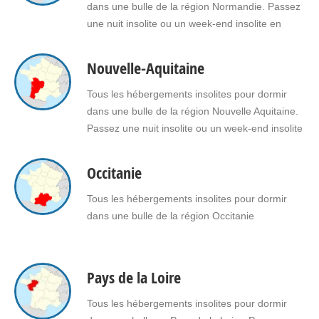
dans une bulle de la région Normandie. Passez
une nuit insolite ou un week-end insolite en
amoureux dans une bulle en Normandie. Faites
le choix d’un séjour insolite avec jacuzzi, spa,
Nouvelle-Aquitaine
sauna dans une bulle en Normandie pour vous
ou pour offrir un cadeau insolite à vos proches.
Tous les hébergements insolites pour dormir
dans une bulle de la région Nouvelle Aquitaine.
Passez une nuit insolite ou un week-end insolite
en amoureux dans une bulle en Nouvelle
Aquitaine. Faites le choix d'un séjour insolite
Occitanie
avec jacuzzi, spa, sauna dans une bulle en
Nouvelle Aquitaine pour vous ou pour offrir un…
Tous les hébergements insolites pour dormir
dans une bulle de la région Occitanie
Pays de la Loire
Tous les hébergements insolites pour dormir