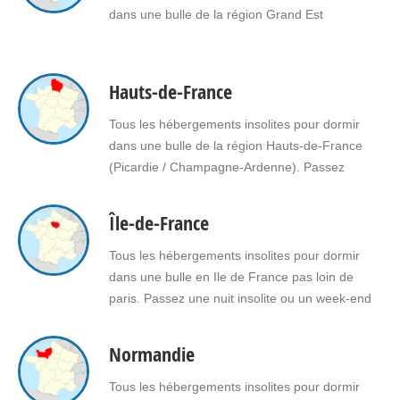
dans une bulle de la région Grand Est
Hauts-de-France
Tous les hébergements insolites pour dormir
dans une bulle de la région Hauts-de-France
(Picardie / Champagne-Ardenne). Passez
une nuit insolite ou un week-end insolite en
amoureux dans une bulle en Hauts-de-France.
Île-de-France
Faites le choix d'un séjour insolite avec jacuzzi,
spa, sauna dans une bulle en Hauts-de-
Tous les hébergements insolites pour dormir
France pour vous ou pour offrir un cadeau
dans une bulle en Ile de France pas loin de
insolite…
paris. Passez une nuit insolite ou un week-end
insolite en amoureux dans une bulle en Ile de
France Faites le choix d'un séjour insolite avec
Normandie
jacuzzi, spa, sauna dans une bulle en Ile de
France pour vous ou pour offrir un…
Tous les hébergements insolites pour dormir