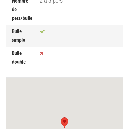
Nombre
2 à 3 pers
de
pers/bulle
Bulle
simple
Bulle
double