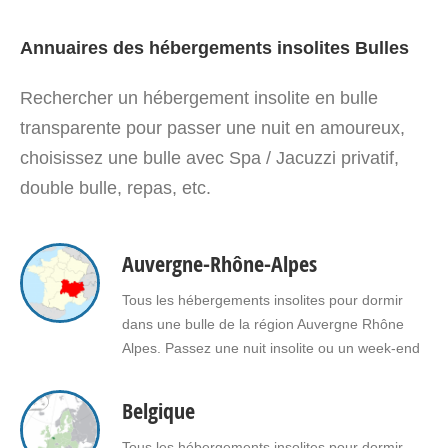
Annuaires des hébergements insolites Bulles
Rechercher un hébergement insolite en bulle
transparente pour passer une nuit en amoureux,
choisissez une bulle avec Spa / Jacuzzi privatif,
double bulle, repas, etc.
Auvergne-Rhône-Alpes
Tous les hébergements insolites pour dormir
dans une bulle de la région Auvergne Rhône
Alpes. Passez une nuit insolite ou un week-end
insolite en amoureux dans une bulle en
Auvergne Rhône Alpes. Faites le choix d'un
Belgique
séjour insolite avec jacuzzi, spa, sauna dans
une bulle en Auvergne Rhône Alpes pour vous
Tous les hébergements insolites pour dormir