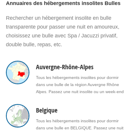
Annuaires des hébergements insolites Bulles
Rechercher un hébergement insolite en bulle
transparente pour passer une nuit en amoureux,
choisissez une bulle avec Spa / Jacuzzi privatif,
double bulle, repas, etc.
Auvergne-Rhône-Alpes
Tous les hébergements insolites pour dormir
dans une bulle de la région Auvergne Rhône
Alpes. Passez une nuit insolite ou un week-end
insolite en amoureux dans une bulle en
Auvergne Rhône Alpes. Faites le choix d'un
Belgique
séjour insolite avec jacuzzi, spa, sauna dans
une bulle en Auvergne Rhône Alpes pour vous
Tous les hébergements insolites pour dormir
ou pour…
dans une bulle en BELGIQUE. Passez une nuit