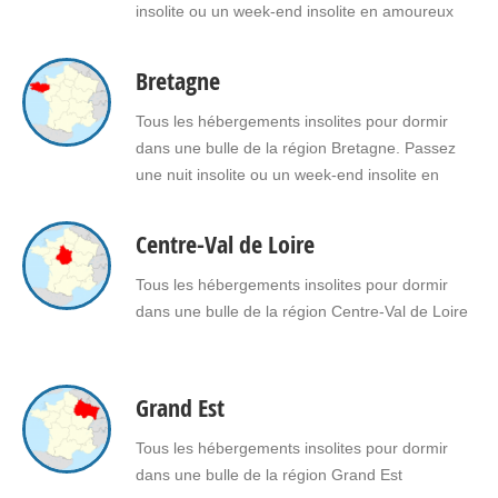
insolite ou un week-end insolite en amoureux
dans une bulle en Belgique. Faites le choix d'un
séjour insolite avec jacuzzi, spa, sauna dans
Bretagne
une bulle en Belgique pour vous ou pour offrir
un cadeau insolite à vos proches.
Tous les hébergements insolites pour dormir
dans une bulle de la région Bretagne. Passez
une nuit insolite ou un week-end insolite en
amoureux dans une bulle en Bretagne. Faites le
choix d'un séjour insolite avec jacuzzi, spa,
Centre-Val de Loire
sauna dans une bulle en Bretagne pour vous ou
pour offrir un cadeau insolite à…
Tous les hébergements insolites pour dormir
dans une bulle de la région Centre-Val de Loire
Grand Est
Tous les hébergements insolites pour dormir
dans une bulle de la région Grand Est