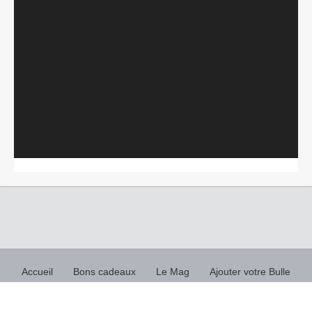
Lecteur
vidéo
Accueil
Bons cadeaux
Le Mag
Ajouter votre Bulle
Acheter une bulle / Fabricants d’hébergements insolites
Top recherches insolites
Flux RSS