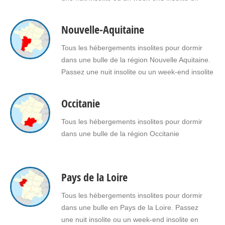
amoureux dans une bulle en Normandie. Faites
le choix d’un séjour insolite avec jacuzzi, spa,
Nouvelle-Aquitaine
sauna dans une bulle en Normandie pour vous
ou pour offrir un cadeau insolite à vos proches.
Tous les hébergements insolites pour dormir
dans une bulle de la région Nouvelle Aquitaine.
Passez une nuit insolite ou un week-end insolite
en amoureux dans une bulle en Nouvelle
Aquitaine. Faites le choix d'un séjour insolite
Occitanie
avec jacuzzi, spa, sauna dans une bulle en
Nouvelle Aquitaine pour vous ou pour offrir un…
Tous les hébergements insolites pour dormir
dans une bulle de la région Occitanie
Pays de la Loire
Tous les hébergements insolites pour dormir
dans une bulle en Pays de la Loire. Passez
une nuit insolite ou un week-end insolite en