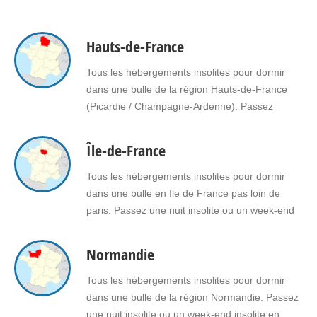
Hauts-de-France
Tous les hébergements insolites pour dormir
dans une bulle de la région Hauts-de-France
(Picardie / Champagne-Ardenne). Passez
une nuit insolite ou un week-end insolite en
amoureux dans une bulle en Hauts-de-France.
Île-de-France
Faites le choix d'un séjour insolite avec jacuzzi,
spa, sauna dans une bulle en Hauts-de-
Tous les hébergements insolites pour dormir
France pour vous ou pour offrir un cadeau
dans une bulle en Ile de France pas loin de
insolite…
paris. Passez une nuit insolite ou un week-end
insolite en amoureux dans une bulle en Ile de
France Faites le choix d'un séjour insolite avec
Normandie
jacuzzi, spa, sauna dans une bulle en Ile de
France pour vous ou pour offrir un…
Tous les hébergements insolites pour dormir
dans une bulle de la région Normandie. Passez
une nuit insolite ou un week-end insolite en