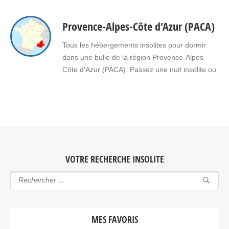
amoureux dans une bulle en Pays de la Loire.
Faites le choix d’un séjour insolite avec jacuzzi,
Provence-Alpes-Côte d'Azur (PACA)
spa, sauna dans une bulle en Pays de la Loire
pour vous ou pour offrir un…
Tous les hébergements insolites pour dormir
dans une bulle de la région Provence-Alpes-
Côte d'Azur (PACA). Passez une nuit insolite ou
un week-end insolite en amoureux dans une
bulle en Provence-Alpes-Côte d'Azur (PACA).
Faites le choix d'un séjour insolite avec jacuzzi,
spa, sauna dans une bulle en Provence-Alpes-
Côte d'Azur (PACA) pour vous ou pour…
VOTRE RECHERCHE INSOLITE
MES FAVORIS