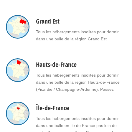
Grand Est
Tous les hébergements insolites pour dormir
dans une bulle de la région Grand Est
Hauts-de-France
Tous les hébergements insolites pour dormir
dans une bulle de la région Hauts-de-France
(Picardie / Champagne-Ardenne). Passez
une nuit insolite ou un week-end insolite en
amoureux dans une bulle en Hauts-de-France.
Île-de-France
Faites le choix d'un séjour insolite avec jacuzzi,
spa, sauna dans une bulle en Hauts-de-
Tous les hébergements insolites pour dormir
France pour vous ou pour offrir un cadeau
dans une bulle en Ile de France pas loin de
insolite…