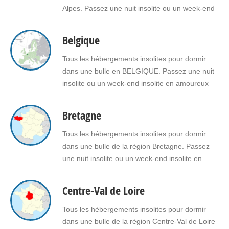
Alpes. Passez une nuit insolite ou un week-end
insolite en amoureux dans une bulle en
Auvergne Rhône Alpes. Faites le choix d'un
Belgique
séjour insolite avec jacuzzi, spa, sauna dans
une bulle en Auvergne Rhône Alpes pour vous
Tous les hébergements insolites pour dormir
ou pour…
dans une bulle en BELGIQUE. Passez une nuit
insolite ou un week-end insolite en amoureux
dans une bulle en Belgique. Faites le choix d'un
séjour insolite avec jacuzzi, spa, sauna dans
Bretagne
une bulle en Belgique pour vous ou pour offrir
un cadeau insolite à vos proches.
Tous les hébergements insolites pour dormir
dans une bulle de la région Bretagne. Passez
une nuit insolite ou un week-end insolite en
amoureux dans une bulle en Bretagne. Faites le
choix d'un séjour insolite avec jacuzzi, spa,
Centre-Val de Loire
sauna dans une bulle en Bretagne pour vous ou
pour offrir un cadeau insolite à…
Tous les hébergements insolites pour dormir
dans une bulle de la région Centre-Val de Loire