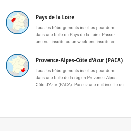
Pays de la Loire
Tous les hébergements insolites pour dormir
dans une bulle en Pays de la Loire. Passez
une nuit insolite ou un week-end insolite en
amoureux dans une bulle en Pays de la Loire.
Faites le choix d’un séjour insolite avec jacuzzi,
Provence-Alpes-Côte d'Azur (PACA)
spa, sauna dans une bulle en Pays de la Loire
pour vous ou pour offrir un…
Tous les hébergements insolites pour dormir
dans une bulle de la région Provence-Alpes-
Côte d'Azur (PACA). Passez une nuit insolite ou
un week-end insolite en amoureux dans une
bulle en Provence-Alpes-Côte d'Azur (PACA).
Faites le choix d'un séjour insolite avec jacuzzi,
spa, sauna dans une bulle en Provence-Alpes-
Côte d'Azur (PACA) pour vous ou pour…