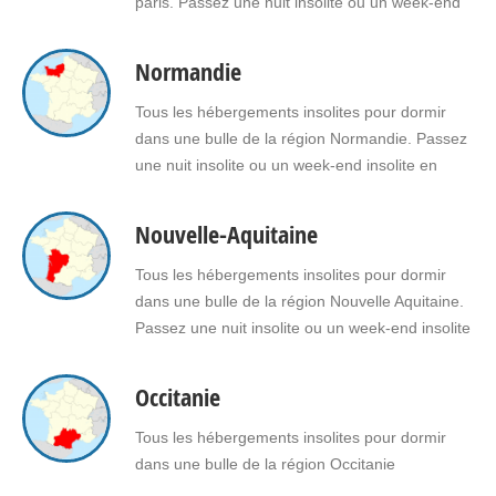
paris. Passez une nuit insolite ou un week-end
insolite en amoureux dans une bulle en Ile de
France Faites le choix d'un séjour insolite avec
Normandie
jacuzzi, spa, sauna dans une bulle en Ile de
France pour vous ou pour offrir un…
Tous les hébergements insolites pour dormir
dans une bulle de la région Normandie. Passez
une nuit insolite ou un week-end insolite en
amoureux dans une bulle en Normandie. Faites
le choix d’un séjour insolite avec jacuzzi, spa,
Nouvelle-Aquitaine
sauna dans une bulle en Normandie pour vous
ou pour offrir un cadeau insolite à vos proches.
Tous les hébergements insolites pour dormir
dans une bulle de la région Nouvelle Aquitaine.
Passez une nuit insolite ou un week-end insolite
en amoureux dans une bulle en Nouvelle
Aquitaine. Faites le choix d'un séjour insolite
Occitanie
avec jacuzzi, spa, sauna dans une bulle en
Nouvelle Aquitaine pour vous ou pour offrir un…
Tous les hébergements insolites pour dormir
dans une bulle de la région Occitanie