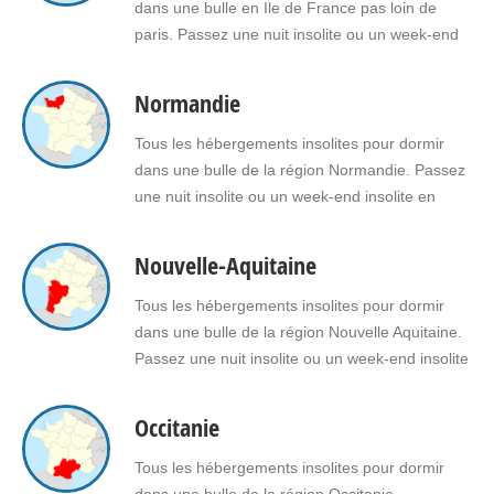
France pour vous ou pour offrir un cadeau
dans une bulle en Ile de France pas loin de
insolite…
paris. Passez une nuit insolite ou un week-end
insolite en amoureux dans une bulle en Ile de
France Faites le choix d'un séjour insolite avec
Normandie
jacuzzi, spa, sauna dans une bulle en Ile de
France pour vous ou pour offrir un…
Tous les hébergements insolites pour dormir
dans une bulle de la région Normandie. Passez
une nuit insolite ou un week-end insolite en
amoureux dans une bulle en Normandie. Faites
le choix d’un séjour insolite avec jacuzzi, spa,
Nouvelle-Aquitaine
sauna dans une bulle en Normandie pour vous
ou pour offrir un cadeau insolite à vos proches.
Tous les hébergements insolites pour dormir
dans une bulle de la région Nouvelle Aquitaine.
Passez une nuit insolite ou un week-end insolite
en amoureux dans une bulle en Nouvelle
Aquitaine. Faites le choix d'un séjour insolite
Occitanie
avec jacuzzi, spa, sauna dans une bulle en
Nouvelle Aquitaine pour vous ou pour offrir un…
Tous les hébergements insolites pour dormir