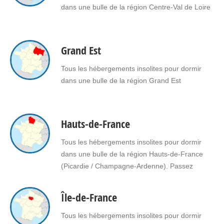
dans une bulle de la région Centre-Val de Loire
Grand Est
Tous les hébergements insolites pour dormir
dans une bulle de la région Grand Est
Hauts-de-France
Tous les hébergements insolites pour dormir
dans une bulle de la région Hauts-de-France
(Picardie / Champagne-Ardenne). Passez
une nuit insolite ou un week-end insolite en
amoureux dans une bulle en Hauts-de-France.
Île-de-France
Faites le choix d'un séjour insolite avec jacuzzi,
spa, sauna dans une bulle en Hauts-de-
Tous les hébergements insolites pour dormir