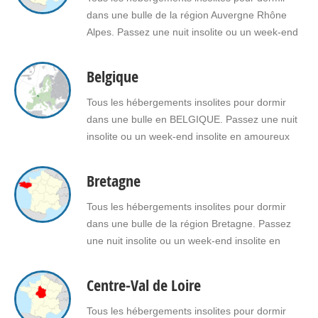
dans une bulle de la région Auvergne Rhône
Alpes. Passez une nuit insolite ou un week-end
insolite en amoureux dans une bulle en
Auvergne Rhône Alpes. Faites le choix d'un
Belgique
séjour insolite avec jacuzzi, spa, sauna dans
une bulle en Auvergne Rhône Alpes pour vous
Tous les hébergements insolites pour dormir
ou pour…
dans une bulle en BELGIQUE. Passez une nuit
insolite ou un week-end insolite en amoureux
dans une bulle en Belgique. Faites le choix d'un
séjour insolite avec jacuzzi, spa, sauna dans
Bretagne
une bulle en Belgique pour vous ou pour offrir
un cadeau insolite à vos proches.
Tous les hébergements insolites pour dormir
dans une bulle de la région Bretagne. Passez
une nuit insolite ou un week-end insolite en
amoureux dans une bulle en Bretagne. Faites le
choix d'un séjour insolite avec jacuzzi, spa,
Centre-Val de Loire
sauna dans une bulle en Bretagne pour vous ou
pour offrir un cadeau insolite à…
Tous les hébergements insolites pour dormir