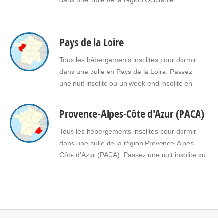
dans une bulle de la région Occitanie
Pays de la Loire
Tous les hébergements insolites pour dormir
dans une bulle en Pays de la Loire. Passez
une nuit insolite ou un week-end insolite en
amoureux dans une bulle en Pays de la Loire.
Faites le choix d’un séjour insolite avec jacuzzi,
Provence-Alpes-Côte d'Azur (PACA)
spa, sauna dans une bulle en Pays de la Loire
pour vous ou pour offrir un…
Tous les hébergements insolites pour dormir
dans une bulle de la région Provence-Alpes-
Côte d'Azur (PACA). Passez une nuit insolite ou
un week-end insolite en amoureux dans une
bulle en Provence-Alpes-Côte d'Azur (PACA).
Faites le choix d'un séjour insolite avec jacuzzi,
spa, sauna dans une bulle en Provence-Alpes-
Côte d'Azur (PACA) pour vous ou pour…