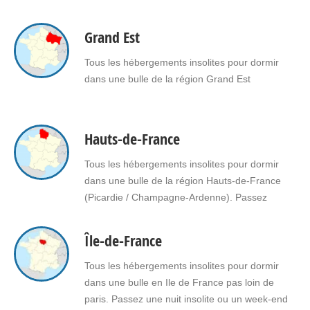
Grand Est
Tous les hébergements insolites pour dormir
dans une bulle de la région Grand Est
Hauts-de-France
Tous les hébergements insolites pour dormir
dans une bulle de la région Hauts-de-France
(Picardie / Champagne-Ardenne). Passez
une nuit insolite ou un week-end insolite en
amoureux dans une bulle en Hauts-de-France.
Île-de-France
Faites le choix d'un séjour insolite avec jacuzzi,
spa, sauna dans une bulle en Hauts-de-
Tous les hébergements insolites pour dormir
France pour vous ou pour offrir un cadeau
dans une bulle en Ile de France pas loin de
insolite…
paris. Passez une nuit insolite ou un week-end