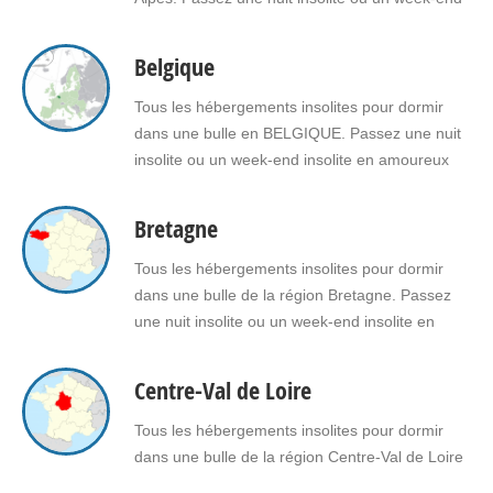
insolite en amoureux dans une bulle en
Auvergne Rhône Alpes. Faites le choix d'un
Belgique
séjour insolite avec jacuzzi, spa, sauna dans
une bulle en Auvergne Rhône Alpes pour vous
Tous les hébergements insolites pour dormir
ou pour…
dans une bulle en BELGIQUE. Passez une nuit
insolite ou un week-end insolite en amoureux
dans une bulle en Belgique. Faites le choix d'un
séjour insolite avec jacuzzi, spa, sauna dans
Bretagne
une bulle en Belgique pour vous ou pour offrir
un cadeau insolite à vos proches.
Tous les hébergements insolites pour dormir
dans une bulle de la région Bretagne. Passez
une nuit insolite ou un week-end insolite en
amoureux dans une bulle en Bretagne. Faites le
choix d'un séjour insolite avec jacuzzi, spa,
Centre-Val de Loire
sauna dans une bulle en Bretagne pour vous ou
pour offrir un cadeau insolite à…
Tous les hébergements insolites pour dormir
dans une bulle de la région Centre-Val de Loire