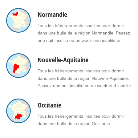
insolite en amoureux dans une bulle en Ile de
France Faites le choix d'un séjour insolite avec
Normandie
jacuzzi, spa, sauna dans une bulle en Ile de
France pour vous ou pour offrir un…
Tous les hébergements insolites pour dormir
dans une bulle de la région Normandie. Passez
une nuit insolite ou un week-end insolite en
amoureux dans une bulle en Normandie. Faites
le choix d’un séjour insolite avec jacuzzi, spa,
Nouvelle-Aquitaine
sauna dans une bulle en Normandie pour vous
ou pour offrir un cadeau insolite à vos proches.
Tous les hébergements insolites pour dormir
dans une bulle de la région Nouvelle Aquitaine.
Passez une nuit insolite ou un week-end insolite
en amoureux dans une bulle en Nouvelle
Aquitaine. Faites le choix d'un séjour insolite
Occitanie
avec jacuzzi, spa, sauna dans une bulle en
Nouvelle Aquitaine pour vous ou pour offrir un…
Tous les hébergements insolites pour dormir
dans une bulle de la région Occitanie