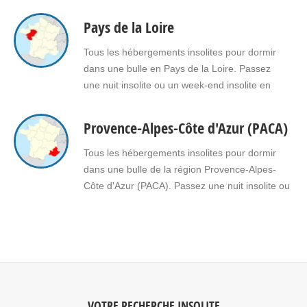
Pays de la Loire
Tous les hébergements insolites pour dormir
dans une bulle en Pays de la Loire. Passez
une nuit insolite ou un week-end insolite en
amoureux dans une bulle en Pays de la Loire.
Faites le choix d’un séjour insolite avec jacuzzi,
Provence-Alpes-Côte d'Azur (PACA)
spa, sauna dans une bulle en Pays de la Loire
pour vous ou pour offrir un…
Tous les hébergements insolites pour dormir
dans une bulle de la région Provence-Alpes-
Côte d'Azur (PACA). Passez une nuit insolite ou
un week-end insolite en amoureux dans une
bulle en Provence-Alpes-Côte d'Azur (PACA).
Faites le choix d'un séjour insolite avec jacuzzi,
spa, sauna dans une bulle en Provence-Alpes-
Côte d'Azur (PACA) pour vous ou pour…
VOTRE RECHERCHE INSOLITE