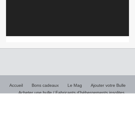
Accueil
Bons cadeaux
Le Mag
Ajouter votre Bulle
Acheter une bulle / Fabricants d’hébergements insolites
Top recherches insolites
Flux RSS
Politique de confidentialité
© 2018 Copyright by Hebergement bulles - hébergements
insolites.
Tous droits réservés SAS Enov planet.
Contact : contact@hebergement-bulles.com